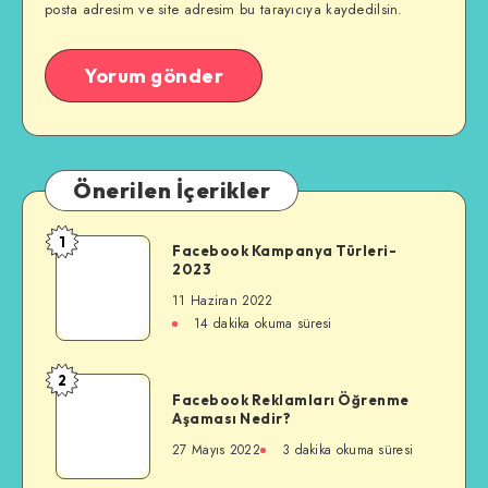
posta adresim ve site adresim bu tarayıcıya kaydedilsin.
Önerilen İçerikler
1
Facebook
Facebook Kampanya Türleri-
2023
Kampanya
Türleri-
11 Haziran 2022
2023
14 dakika okuma süresi
2
Facebook
Facebook Reklamları Öğrenme
Reklamları
Aşaması Nedir?
Öğrenme
27 Mayıs 2022
3 dakika okuma süresi
Aşaması
Nedir?