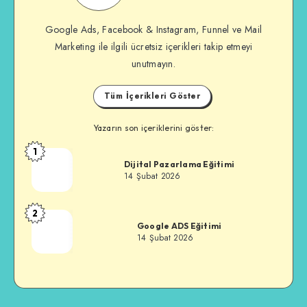
Sitesi
Google Ads, Facebook & Instagram, Funnel ve Mail
Marketing ile ilgili ücretsiz içerikleri takip etmeyi
unutmayın.
Tüm İçerikleri Göster
Yazarın son içeriklerini göster:
1
Özkan
Dijital Pazarlama Eğitimi
Alkan
14 Şubat 2026
2
Özkan
Google ADS Eğitimi
Alkan
14 Şubat 2026