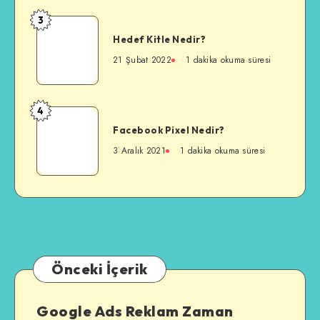
3
Hedef
Hedef Kitle Nedir?
Kitle
Nedir?
21 Şubat 2022
1 dakika okuma süresi
4
Facebook
Facebook Pixel Nedir?
Pixel
Nedir?
3 Aralık 2021
1 dakika okuma süresi
Önceki İçerik
Google Ads Reklam Zaman