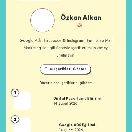
Özkan
Özkan Alkan
Alkan
İnternet
Sitesi
Google Ads, Facebook & Instagram, Funnel ve Mail
Marketing ile ilgili ücretsiz içerikleri takip etmeyi
unutmayın.
Tüm İçerikleri Göster
Yazarın son içeriklerini göster:
1
Özkan
Dijital Pazarlama Eğitimi
Alkan
14 Şubat 2026
2
Özkan
Google ADS Eğitimi
Alkan
14 Şubat 2026