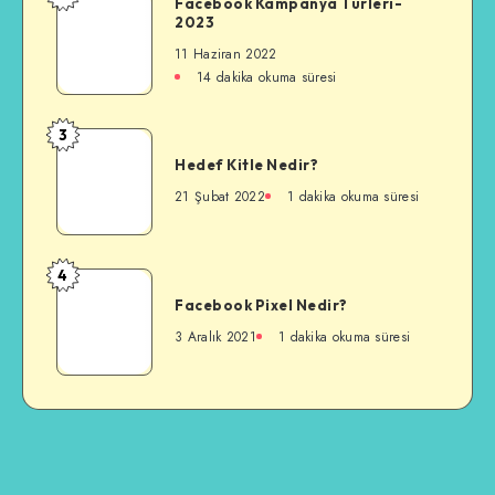
Facebook
Facebook Kampanya Türleri-
2023
Kampanya
Türleri-
11 Haziran 2022
2023
14 dakika okuma süresi
3
Hedef
Hedef Kitle Nedir?
Kitle
Nedir?
21 Şubat 2022
1 dakika okuma süresi
4
Facebook
Facebook Pixel Nedir?
Pixel
Nedir?
3 Aralık 2021
1 dakika okuma süresi