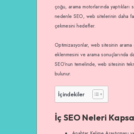
on
Email
çoğu, arama motorlarında yaptıkları s
WhatsApp
nedenle SEO, web sitelerinin daha faz
çekmesini hedefler.
Optimizasyonlar, web sitesinin arama m
eklenmesini ve arama sonuçlarında da
SEO’nun temelinde, web sitesinin tekni
bulunur.
İçindekiler
İç SEO Neleri Kaps
Anahtar Kelime Araştırması ve