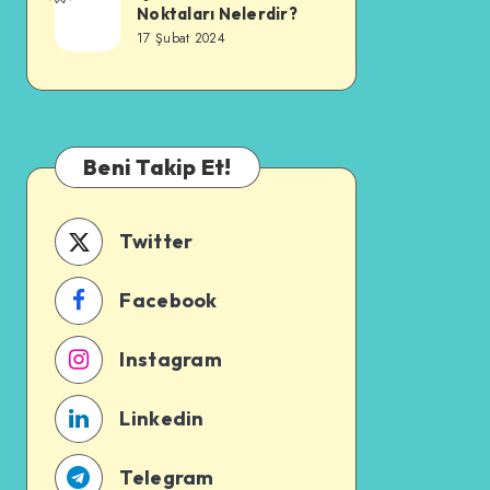
mu?
Noktaları Nelerdir?
Üretmenin
Hangisini
17 Şubat 2024
Püf
Tercih
Noktaları
Etmeliyim?
Nelerdir?
Beni Takip Et!
Twitter
Facebook
Instagram
Linkedin
Telegram