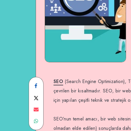
SEO
(Search Engine Optimization), 
Share
çevrilen bir kısaltmadır. SEO, bir web
on
Share
için yapılan çeşitli teknik ve stratejik 
Facebook
on
Share
SEO’nun temel amacı, bir web sitesini
Share
Twitter
on
olmadan elde edilen) sonuçlarda daha 