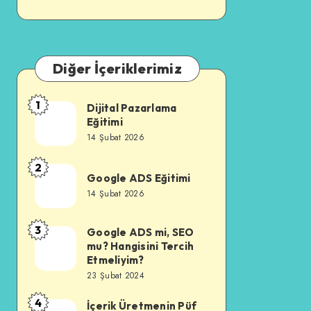
Diğer İçeriklerimiz
1
Dijital Pazarlama
Dijital
Eğitimi
Pazarlama
14 Şubat 2026
Eğitimi
2
Google
Google ADS Eğitimi
ADS
14 Şubat 2026
Eğitimi
3
Google ADS mi, SEO
Google
mu? Hangisini Tercih
ADS
Etmeliyim?
mi,
23 Şubat 2024
SEO
4
İçerik Üretmenin Püf
İçerik