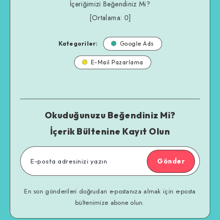
İçeriğimizi Beğendiniz Mi?
[Ortalama:
0
]
Kategoriler:
Google Ads
E-Mail Pazarlama
Okuduğunuzu Beğendiniz Mi?
İçerik Bültenine Kayıt Olun
Gönder
En son gönderileri doğrudan e-postanıza almak için e-posta
bültenimize abone olun.