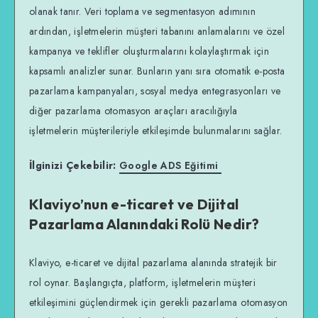
olanak tanır. Veri toplama ve segmentasyon adımının
ardından, işletmelerin müşteri tabanını anlamalarını ve özel
kampanya ve teklifler oluşturmalarını kolaylaştırmak için
kapsamlı analizler sunar. Bunların yanı sıra otomatik e-posta
pazarlama kampanyaları, sosyal medya entegrasyonları ve
diğer pazarlama otomasyon araçları aracılığıyla
işletmelerin müşterileriyle etkileşimde bulunmalarını sağlar.
İlginizi Çekebilir:
Google ADS Eğitimi
Klaviyo’nun e-ticaret ve Dijital
Pazarlama Alanındaki Rolü Nedir?
Klaviyo, e-ticaret ve dijital pazarlama alanında stratejik bir
rol oynar. Başlangıçta, platform, işletmelerin müşteri
etkileşimini güçlendirmek için gerekli pazarlama otomasyon