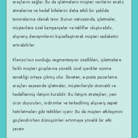
araçlarını sağlar. Bu da işletmelerin müşteri verilerini analiz
etmelerine ve hedef kitlelerini daha etkili bir şekilde
tanımalarına olanak tanır. Bunun neticesinde, işletmeler,
müşterilere özel kampanyalar ve teklifler oluşturabilir,
alışveriş deneyimlerini kişiselleştirerek müşteri sadakatini
artırabilirler.
Klaviyo’nun sunduğu segmentasyon özellikleri, işletmelere
farklı müşteri gruplarına yönelik özel içerikler sunma
esnekliği ortaya çıkmış olur. İlaveten, e-posta pazarlama
araçları sayesinde işletmeler, müşterileriyle otomatik ve
hedeflenmiş iletişim kurabilir. Bu iletişim stratejileri, yeni
ürün duyuruları, indirimler ve terkedilmiş alışveriş sepeti
hatırlatmaları gibi taktikleri içerir. Bu da müşteri etkileşimini
güçlendirirken dönüşümleri artırmaya yönelik bir etki
yaratır.