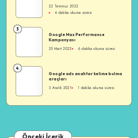
Reklam
22 Temmuz 2022
Zaman
4 dakika okuma süresi
Planlaması
Nedir?
3
Google
Google Max Performance
Max
Kampanyası
Performance
25 Mart 2022
6 dakika okuma süresi
Kampanyası
4
Google
Google ads anahtar kelime bulma
ads
araçları
anahtar
3 Aralık 2021
1 dakika okuma süresi
kelime
bulma
araçları
Önceki İçerik