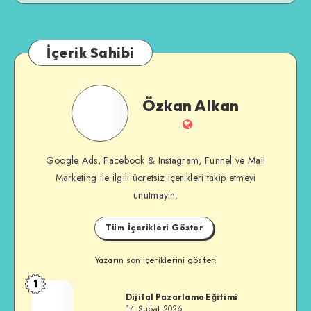
İçerik Sahibi
Özkan
Özkan Alkan
Alkan
İnternet
Sitesi
Google Ads, Facebook & Instagram, Funnel ve Mail
Marketing ile ilgili ücretsiz içerikleri takip etmeyi
unutmayın.
Tüm İçerikleri Göster
Yazarın son içeriklerini göster:
1
Özkan
Dijital Pazarlama Eğitimi
Alkan
14 Şubat 2026