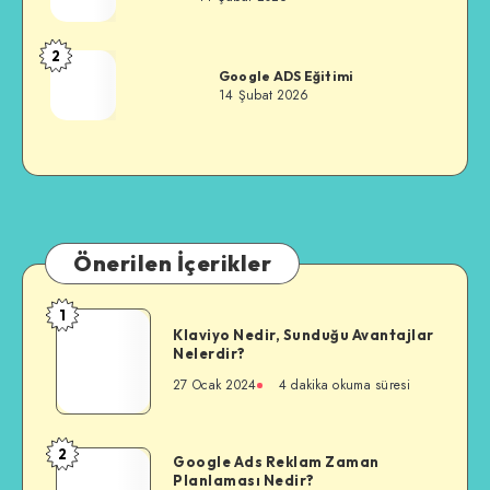
2
Özkan
Google ADS Eğitimi
Alkan
14 Şubat 2026
Önerilen İçerikler
1
Klaviyo
Klaviyo Nedir, Sunduğu Avantajlar
Nedir,
Nelerdir?
Sunduğu
27 Ocak 2024
4 dakika okuma süresi
Avantajlar
Nelerdir?
2
Google
Google Ads Reklam Zaman
Planlaması Nedir?
Ads