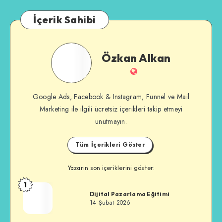
İçerik Sahibi
Özkan
Özkan Alkan
Alkan
İnternet
Sitesi
Google Ads, Facebook & Instagram, Funnel ve Mail
Marketing ile ilgili ücretsiz içerikleri takip etmeyi
unutmayın.
Tüm İçerikleri Göster
Yazarın son içeriklerini göster:
1
Özkan
Dijital Pazarlama Eğitimi
Alkan
14 Şubat 2026