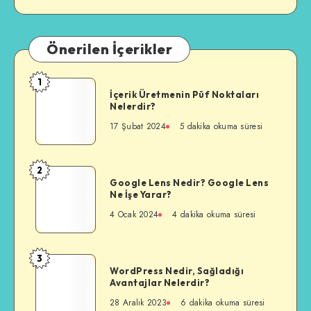
Önerilen İçerikler
1
İçerik
İçerik Üretmenin Püf Noktaları
Üretmenin
Nelerdir?
Püf
17 Şubat 2024
5 dakika okuma süresi
Noktaları
Nelerdir?
2
Google
Google Lens Nedir? Google Lens
Lens
Ne İşe Yarar?
Nedir?
4 Ocak 2024
4 dakika okuma süresi
Google
Lens
Ne
3
WordPress
İşe
WordPress Nedir, Sağladığı
Nedir,
Avantajlar Nelerdir?
Yarar?
Sağladığı
28 Aralık 2023
6 dakika okuma süresi
Avantajlar