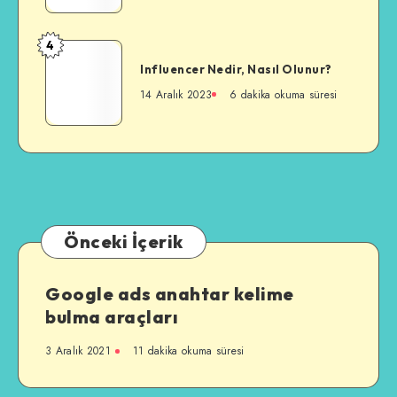
Nelerdir?
4
Influencer
Influencer Nedir, Nasıl Olunur?
Nedir,
Nasıl
14 Aralık 2023
6 dakika okuma süresi
Olunur?
Önceki İçerik
Google ads anahtar kelime
bulma araçları
3 Aralık 2021
11 dakika okuma süresi