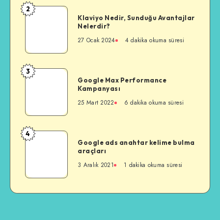
Hangisini
2
Klaviyo
Tercih
Klaviyo Nedir, Sunduğu Avantajlar
Nedir,
Nelerdir?
Etmeliyim?
Sunduğu
27 Ocak 2024
4 dakika okuma süresi
Avantajlar
Nelerdir?
3
Google
Google Max Performance
Max
Kampanyası
Performance
25 Mart 2022
6 dakika okuma süresi
Kampanyası
4
Google
Google ads anahtar kelime bulma
ads
araçları
anahtar
3 Aralık 2021
1 dakika okuma süresi
kelime
bulma
araçları