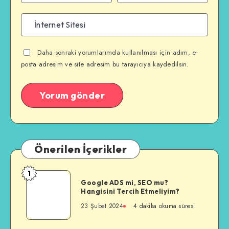
Daha sonraki yorumlarımda kullanılması için adım, e-
posta adresim ve site adresim bu tarayıcıya kaydedilsin.
Önerilen İçerikler
1
Google
Google ADS mi, SEO mu?
ADS
Hangisini Tercih Etmeliyim?
mi,
23 Şubat 2024
4 dakika okuma süresi
SEO
mu?