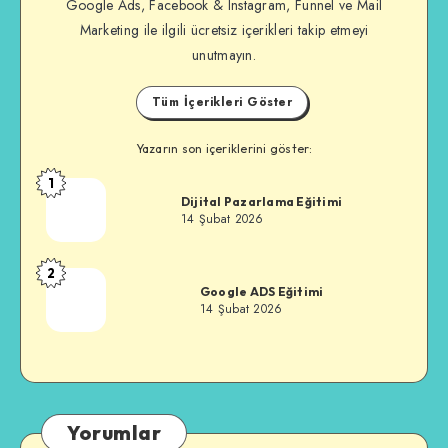
Google Ads, Facebook & Instagram, Funnel ve Mail
Marketing ile ilgili ücretsiz içerikleri takip etmeyi
unutmayın.
Tüm İçerikleri Göster
Yazarın son içeriklerini göster:
1
Özkan
Dijital Pazarlama Eğitimi
Alkan
14 Şubat 2026
2
Özkan
Google ADS Eğitimi
Alkan
14 Şubat 2026
Yorumlar