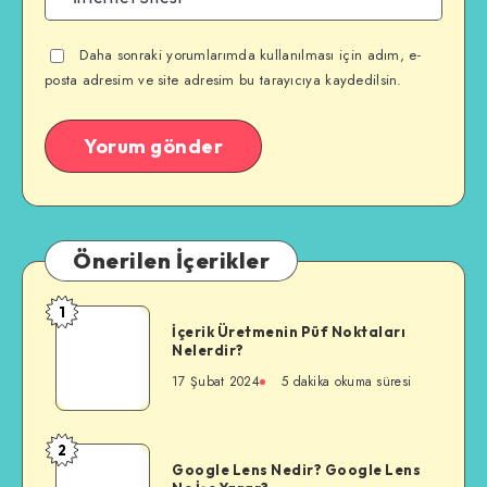
Daha sonraki yorumlarımda kullanılması için adım, e-
posta adresim ve site adresim bu tarayıcıya kaydedilsin.
Önerilen İçerikler
1
İçerik
İçerik Üretmenin Püf Noktaları
Üretmenin
Nelerdir?
Püf
17 Şubat 2024
5 dakika okuma süresi
Noktaları
Nelerdir?
2
Google
Google Lens Nedir? Google Lens
Lens