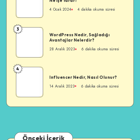
Ne İşe Yarar?
Nedir?
4 Ocak 2024
4 dakika okuma süresi
Google
Lens
Ne
3
WordPress
İşe
WordPress Nedir, Sağladığı
Nedir,
Avantajlar Nelerdir?
Yarar?
Sağladığı
28 Aralık 2023
6 dakika okuma süresi
Avantajlar
Nelerdir?
4
Influencer
Influencer Nedir, Nasıl Olunur?
Nedir,
Nasıl
14 Aralık 2023
6 dakika okuma süresi
Olunur?
Önceki İçerik