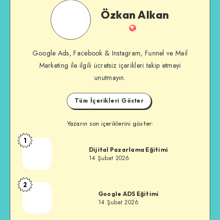
Özkan
Özkan Alkan
Alkan
İnternet
Sitesi
Google Ads, Facebook & Instagram, Funnel ve Mail
Marketing ile ilgili ücretsiz içerikleri takip etmeyi
unutmayın.
Tüm İçerikleri Göster
Yazarın son içeriklerini göster:
1
Özkan
Dijital Pazarlama Eğitimi
Alkan
14 Şubat 2026
2
Özkan
Google ADS Eğitimi
Alkan
14 Şubat 2026